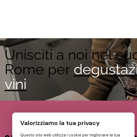
Unisciti a noi nel cu
Rome per
degustazi
vini ita
Valorizziamo la tua privacy
Questo sito web utilizza i cookie per migliorare la tua